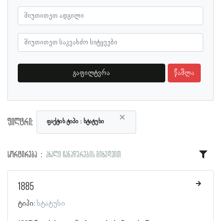
გაფილტვრა
წაშლა
×
ფილტრი:
ფაქტის ტიპი
სტატუსი
სორტირება
ახალი ჩანაწერების მიხედვით
1885
ტიპი:
სტატუსი