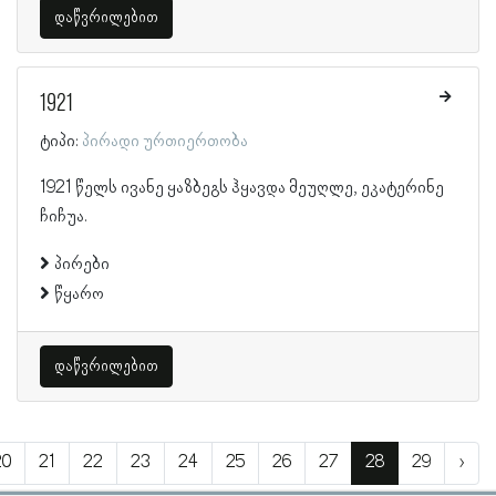
დაწვრილებით
1921
ტიპი:
პირადი ურთიერთობა
1921 წელს ივანე ყაზბეგს ჰყავდა მეუღლე, ეკატერინე
ჩიჩუა.
პირები
წყარო
დაწვრილებით
20
21
22
23
24
25
26
27
28
29
›