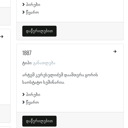
პირები
წყარო
დაწვრილებით
1887
ტიპი:
განათლება
არტემ კერესელიძემ დაამთვრა გორის
საოსტატო სემინარია.
პირები
წყარო
დაწვრილებით