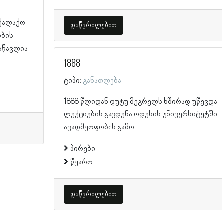
ოქალაქო
დაწვრილებით
ობის
სწავლია
1888
ტიპი:
განათლება
1888 წლიდან დუტუ მეგრელს ხშირად უწევდა
ლექციების გაცდენა ოდესის უნივერსიტეტში
ავადმყოფობის გამო.
პირები
წყარო
დაწვრილებით