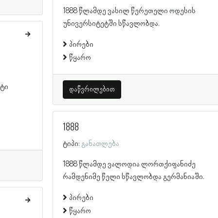
1888 წლამდე ვასილ წერეთელი ოდესის
უნივერსიტეტში სწავლობდა.
პირები
წყარო
ტი
დაწვრილებით
1888
ტიპი:
განათლება
1888 წლამდე ვალოდია ლორთქიფანიძე
რამდენიმე წელი სწავლობდა გერმანიაში.
პირები
წყარო