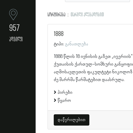
სორტირება
თარიღი კლებადობით
957
1888
ადგილი
ტიპი:
განათლება
1888 წლის 18 ივნისის გაზეთ „ივერიის
ქუთაისის ქართულ-სომხური განყოფი
აღმოსავლეთის ფაკულტეტი ნიკოლოზ 
ძე მარრმა წარმატებით დაასრულა.
პირები
წყარო
დაწვრილებით