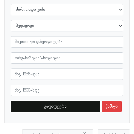
გაფილტვრა
წაშლა
×