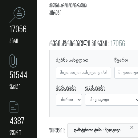
ქშწკგს პროსოპოგრაფია
პირები
17056
პირი
რეგისტრირებული პირები
17056
ძებნა სახელით
წყარო
51544
ფაქტი
ძირ. ტიპი
დამ. ტიპი
4387
×
ფილტრი:
დამატებითი ტიპი
პედაგოგი
წყარო