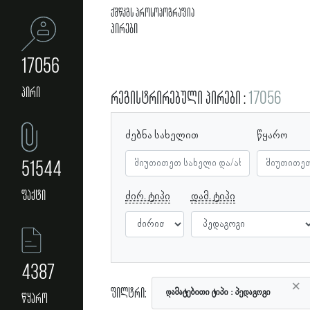
ქშწკგს პროსოპოგრაფია
პირები
17056
პირი
რეგისტრირებული პირები
17056
ძებნა სახელით
წყარო
51544
ფაქტი
ძირ. ტიპი
დამ. ტიპი
4387
×
ფილტრი:
დამატებითი ტიპი
პედაგოგი
წყარო