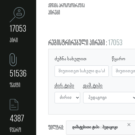
ქშწკგს პროსოპოგრაფია
პირები
17053
პირი
რეგისტრირებული პირები
17053
ძებნა სახელით
წყარო
51536
ფაქტი
ძირ. ტიპი
დამ. ტიპი
4387
×
ფილტრი:
დამატებითი ტიპი
პედაგოგი
წყარო