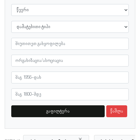
გაფილტვრა
წაშლა
×