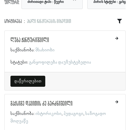
ფილტრი:
ძირითადი ტიპი
წევრი
პირის სტატუსი
განყო
სორტირება
ახალი ჩანაწერების მიხედვით
ლუბა ჭანტურიშვილი
საქმიანობა:
მსახიობი
სტატუსი:
განყოფილება დაუზუსტებელია
დაწვრილებით
მაქსიმე დავითის ძე ბერძნიშვილი
საქმიანობა:
ისტორიკოსი
პედაგოგი
საზოგადო
მოღვაწე