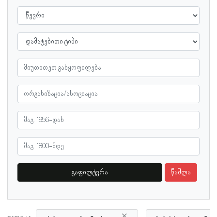
გაფილტვრა
წაშლა
×