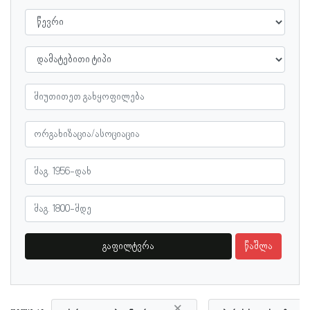
გაფილტვრა
წაშლა
×