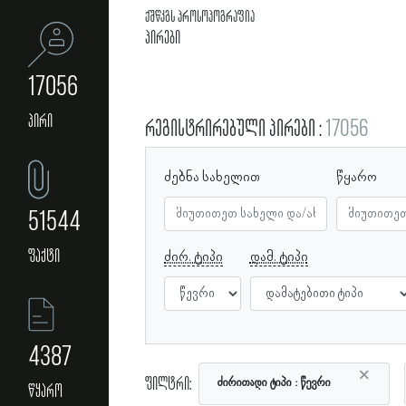
ქშწკგს პროსოპოგრაფია
პირები
17056
პირი
რეგისტრირებული პირები
17056
ძებნა სახელით
წყარო
51544
ფაქტი
ძირ. ტიპი
დამ. ტიპი
4387
×
ფილტრი:
ძირითადი ტიპი
წევრი
წყარო