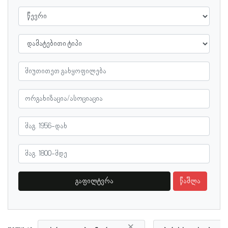
გაფილტვრა
წაშლა
×