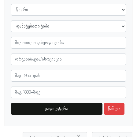
გაფილტვრა
წაშლა
×