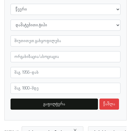
გაფილტვრა
წაშლა
×