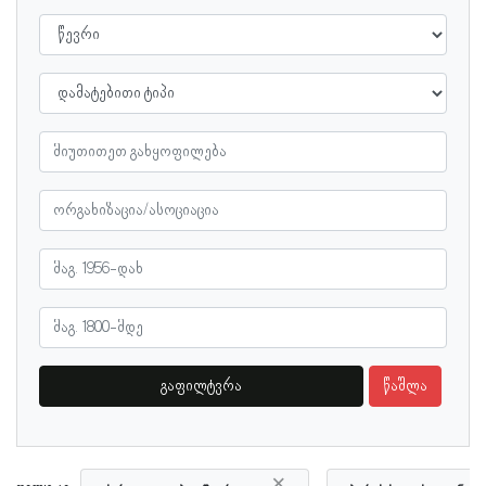
გაფილტვრა
წაშლა
×