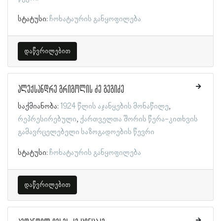
სტატუსი:
ჩოხატაურის განყოფილება
დაწვრილებით
ალექსანდრე გრიგოლის ძე გეგიძე
საქმიანობა:
1924 წლის აჯანყების მონაწილე
რეპრესირებული
ქართველთა შორის წერა-კითხვის
გამავრცელებელი საზოგადოების წევრი
სტატუსი:
ჩოხატაურის განყოფილება
დაწვრილებით