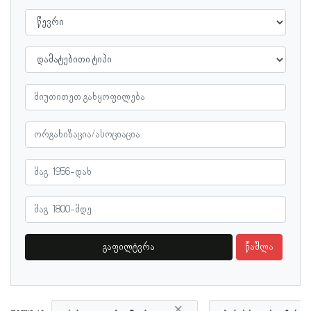
გაფილტვრა
წაშლა
×