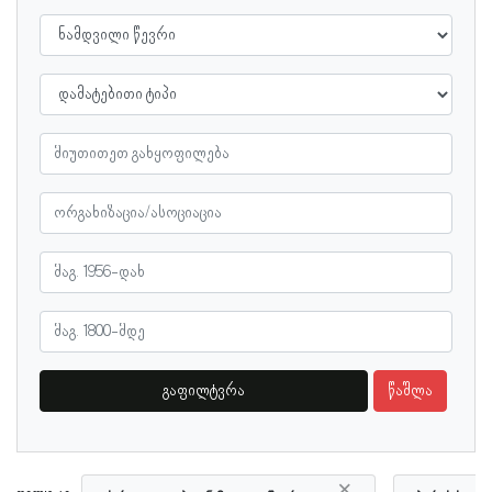
გაფილტვრა
წაშლა
×