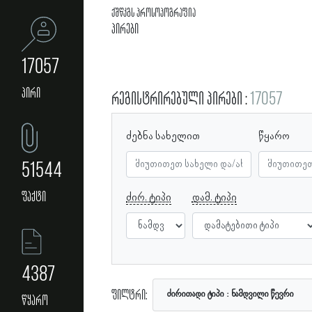
ქშწკგს პროსოპოგრაფია
პირები
17057
პირი
რეგისტრირებული პირები
17057
ძებნა სახელით
წყარო
51544
ფაქტი
ძირ. ტიპი
დამ. ტიპი
4387
ფილტრი:
ძირითადი ტიპი
ნამდვილი წევრი
წყარო