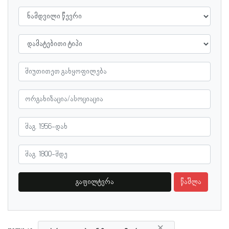
გაფილტვრა
წაშლა
×