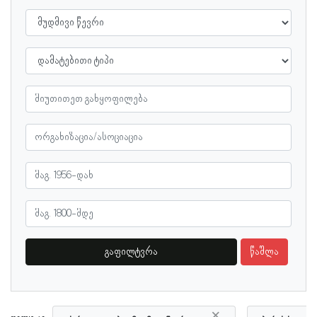
გაფილტვრა
წაშლა
×