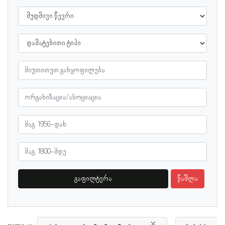
გაფილტვრა
წაშლა
×