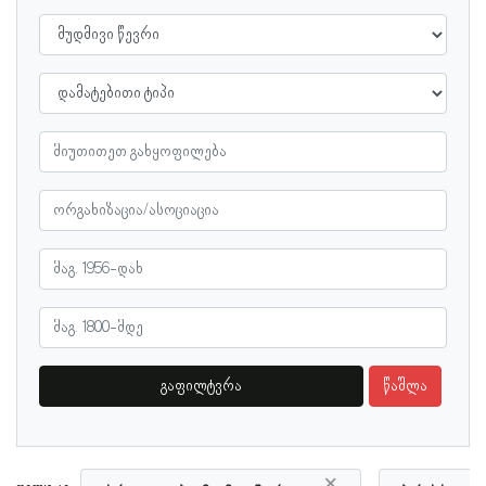
გაფილტვრა
წაშლა
×