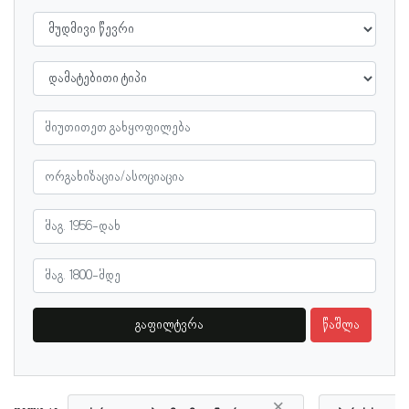
გაფილტვრა
წაშლა
×