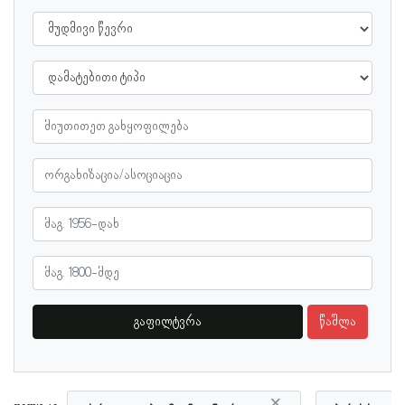
გაფილტვრა
წაშლა
×