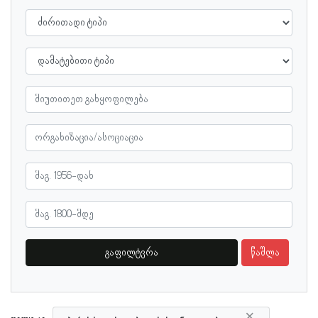
გაფილტვრა
წაშლა
×