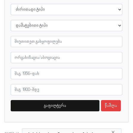
გაფილტვრა
წაშლა
×