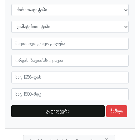
გაფილტვრა
წაშლა
×