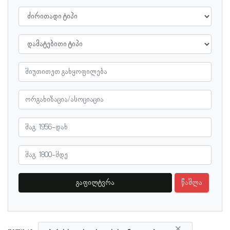
გაფილტვრა
წაშლა
×