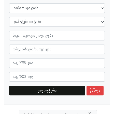
გაფილტვრა
წაშლა
×