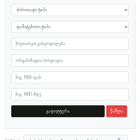
გაფილტვრა
წაშლა
×