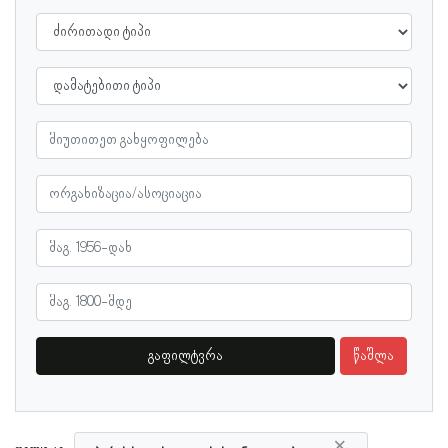
გაფილტვრა
წაშლა
×