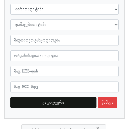
გაფილტვრა
წაშლა
×