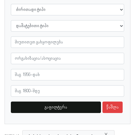
გაფილტვრა
წაშლა
×