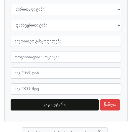
გაფილტვრა
წაშლა
×