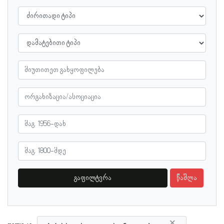
გაფილტვრა
წაშლა
×