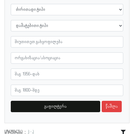
გაფილტვრა
წაშლა
სორტირება
ჰ - ა