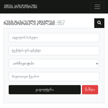
ქშწკგს პროსოპოგრაფია
რეგისტრირებული ადგილები
957
გაფილტვრა
წაშლა