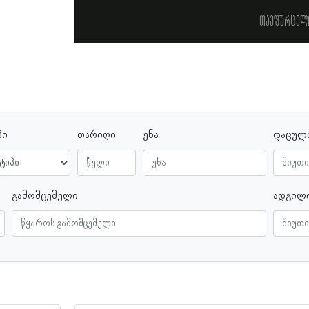
თავფურცელ
პი
თარიღი
ენა
დაცულ
გამომცემელი
ადგილ