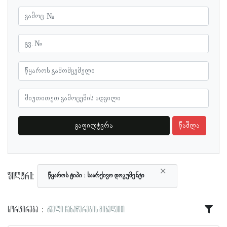
გაფილტვრა
წაშლა
×
ფილტრი:
წყაროს ტიპი
საარქივო დოკუმენტი
სორტირება
ძველი ჩანაწერების მიხედვით