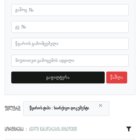
გაფილტვრა
წაშლა
×
ფილტრი:
წყაროს ტიპი
საარქივო დოკუმენტი
სორტირება
ძველი ჩანაწერების მიხედვით