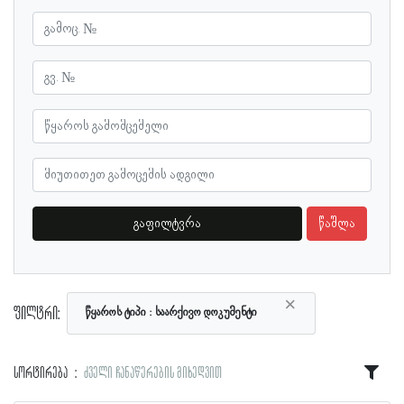
გაფილტვრა
წაშლა
×
ფილტრი:
წყაროს ტიპი
საარქივო დოკუმენტი
სორტირება
ძველი ჩანაწერების მიხედვით