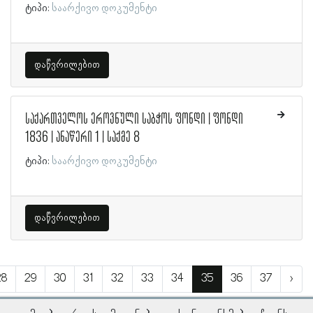
ტიპი:
საარქივო დოკუმენტი
დაწვრილებით
საქართველოს ეროვნული საბჭოს ფონდი | ფონდი
1836 | ანაწერი 1 | საქმე 8
ტიპი:
საარქივო დოკუმენტი
დაწვრილებით
28
29
30
31
32
33
34
35
36
37
›