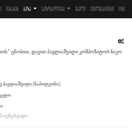
ი
შესახებ
ბაზა
საზოგადოება
ქსელი
პუბლიკაციები
Eng
ლოს“ ცნობით, დავით პავლიაშვილი კომპოზიტორ ნიკო
ძე პავლიაშვილი (ნაპოლეონი)
თველო
ბა
 6 თებერვალი