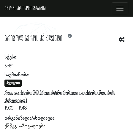
ქშწკგს პროსოპოგრაფია
გრიგოლ ბეროს ძე ჟღენტი
სქესი:
კაცი
საქმიანობა:
პედაგოგი
რეგ. ფაქტები წ/მ
1909
1918
ორგანიზაცია/ასოციაცია:
ქშწკგ საზოგადოება