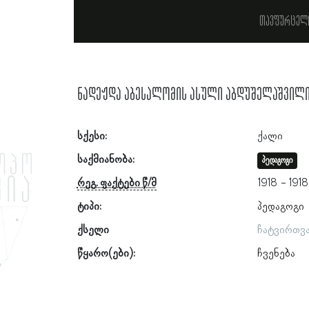
თავფურცელ
ნადეჟდა აბესალომის ასული აბდუშელაშვილ
სქესი:
ქალი
საქმიანობა:
პედაგოგი
რეგ. ფაქტები წ/მ
1918
1918
ტიპი:
პედაგოგი
ქსელი
ჩატვირთვ
წყარო(ები):
ჩვენება