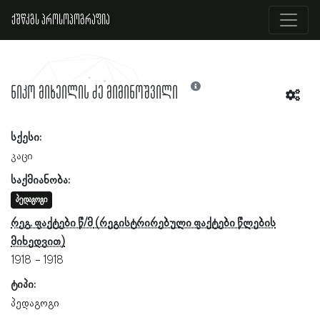
ქშწკგს პროსოპოგრაფია
ნიკო მიხეილის ძე მიმინოშვილი
სქესი:
კაცი
საქმიანობა:
პედაგოგი
რეგ. ფაქტები წ/მ
1918
1918
ტიპი:
პედაგოგი