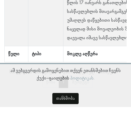
წლის 17 იანვარს განათლების 
სასწავლებლის მთავარგამგეს 
უმაღლეს დაწყებითი სასწავლე
ნაცვლად მისი მოვალეობის შ
დაევალა იმავე სასწავლებლის
წელი
ტიპი
მოკლე აღწერა
ამ ვებგვერდის გამოყენებით თქვენ ეთანხმებით ჩვენს
ნაჩვენებია ჩანაწერები 1–დან 1–მდე, სულ 1 ჩანაწერი
ქუქი-ფაილების
პოლიტიკას.
წინა
1
შემდეგი
თანხმობა
© პროსოპოგრაფიულ მონაცემთა ბაზა, ლინგვისტურ კვლევათა