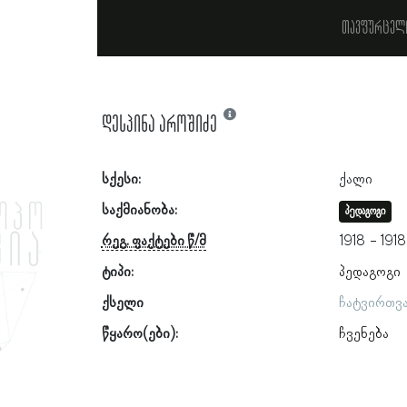
თავფურცელ
დესპინა აროშიძე
სქესი:
ქალი
საქმიანობა:
პედაგოგი
რეგ. ფაქტები წ/მ
1918
1918
ტიპი:
პედაგოგი
ქსელი
ჩატვირთვ
წყარო(ები):
ჩვენება