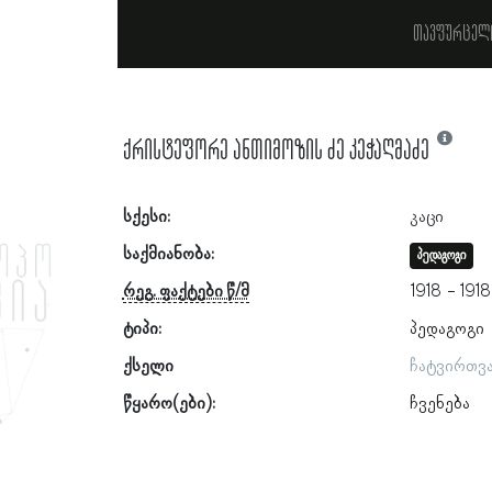
თავფურცელ
ქრისტეფორე ანთიმოზის ძე კეჭაღმაძე
სქესი:
კაცი
საქმიანობა:
პედაგოგი
რეგ. ფაქტები წ/მ
1918
1918
ტიპი:
პედაგოგი
ქსელი
ჩატვირთვ
წყარო(ები):
ჩვენება