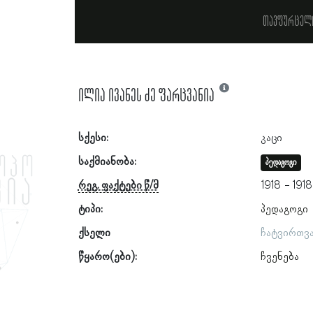
თავფურცელ
ილია ივანეს ძე ფარცვანია
სქესი:
კაცი
საქმიანობა:
პედაგოგი
რეგ. ფაქტები წ/მ
1918
1918
ტიპი:
პედაგოგი
ქსელი
ჩატვირთვ
წყარო(ები):
ჩვენება