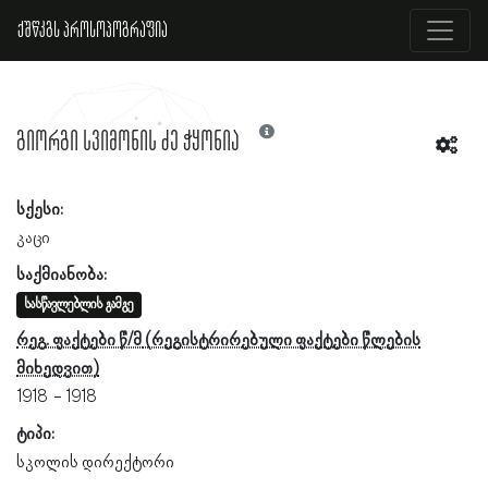
ქშწკგს პროსოპოგრაფია
გიორგი სვიმონის ძე ჭყონია
სქესი:
კაცი
საქმიანობა:
სასწავლებლის გამგე
რეგ. ფაქტები წ/მ
1918
1918
ტიპი:
სკოლის დირექტორი